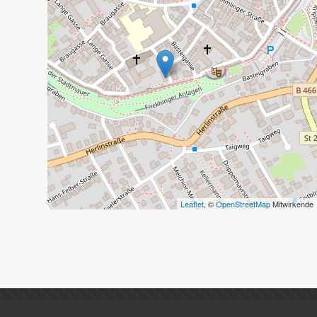
Leaflet
, ©
OpenStreetMap
Mitwirkende