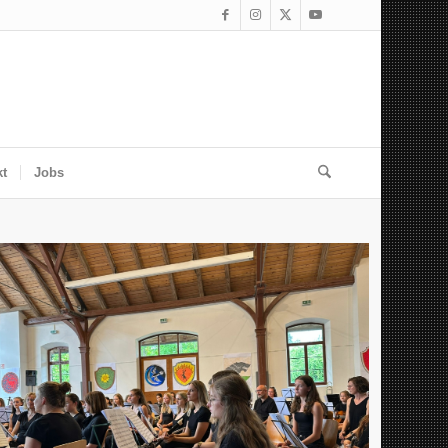
kt
Jobs