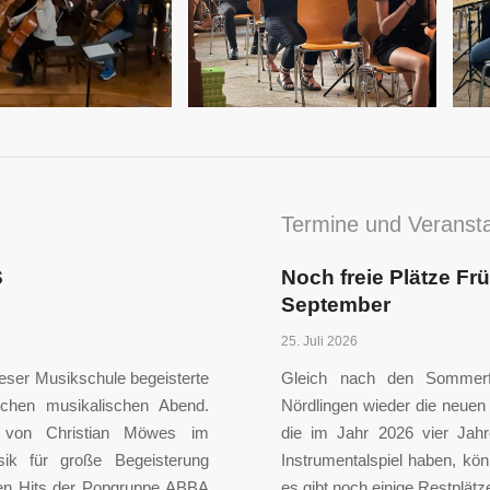
Termine und Veranst
S
Noch freie Plätze Fr
September
25. Juli 2026
eser Musikschule begeisterte
Gleich nach den Sommerfe
chen musikalischen Abend.
Nördlingen wieder die neuen 
 von Christian Möwes im
die im Jahr 2026 vier Jah
sik für große Begeisterung
Instrumentalspiel haben, kö
chen Hits der Popgruppe ABBA
es gibt noch einige Restplät